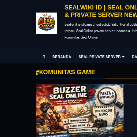
SEALWIKI ID | SEAL ON
& PRIVATE SERVER NE
seal-online.siloamschool.sch.id Yaitu: Portal guid
terbaru Seal Online private server Indonesia. In
komunitas Seal Online.
BERANDA
SEAL PRIVATE SERVER
DA
#KOMUNITAS GAME