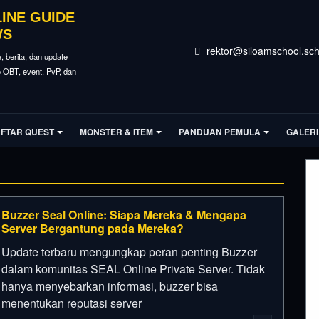
LINE GUIDE
WS
rektor@siloamschool.sch
e, berita, dan update
fo OBT, event, PvP, dan
FTAR QUEST
MONSTER & ITEM
PANDUAN PEMULA
GALERI
Buzzer Seal Online: Siapa Mereka & Mengapa
Server Bergantung pada Mereka?
Update terbaru mengungkap peran penting Buzzer
dalam komunitas SEAL Online Private Server. Tidak
hanya menyebarkan informasi, buzzer bisa
menentukan reputasi server