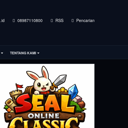
.id
08987110800
RSS
Pencarian
TENTANG KAMI