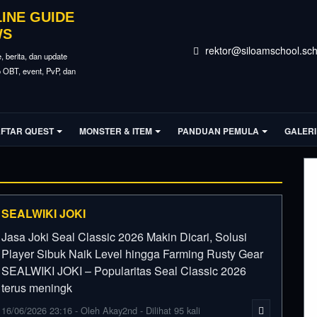
LINE GUIDE
WS
rektor@siloamschool.sch
e, berita, dan update
fo OBT, event, PvP, dan
FTAR QUEST
MONSTER & ITEM
PANDUAN PEMULA
GALERI
SEALWIKI JOKI
Jasa Joki Seal Classic 2026 Makin Dicari, Solusi
Player Sibuk Naik Level hingga Farming Rusty Gear
SEALWIKI JOKI – Popularitas Seal Classic 2026
terus meningk
16/06/2026 23:16 - Oleh Akay2nd - Dilihat 95 kali