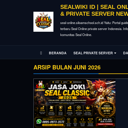
SEALWIKI ID | SEAL ON
& PRIVATE SERVER NE
seal-online.siloamschool.sch.id Yaitu: Portal guid
terbaru Seal Online private server Indonesia. In
komunitas Seal Online.
BERANDA
SEAL PRIVATE SERVER
DA
ARSIP BULAN JUNI 2026