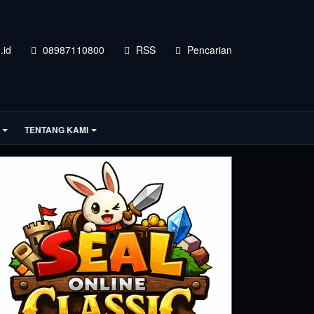
.id
08987110800
RSS
Pencarian
TENTANG KAMI