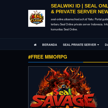
SEALWIKI ID | SEAL ON
& PRIVATE SERVER NE
seal-online.siloamschool.sch.id Yaitu: Portal guid
terbaru Seal Online private server Indonesia. In
komunitas Seal Online.
BERANDA
SEAL PRIVATE SERVER
D
#FREE MMORPG