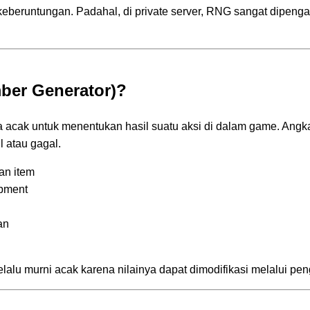
beruntungan. Padahal, di private server, RNG sangat dipenga
ber Generator)?
cak untuk menentukan hasil suatu aksi di dalam game. Angka 
 atau gagal.
an item
ipment
an
elalu murni acak karena nilainya dapat dimodifikasi melalui pen