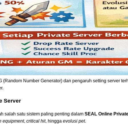
G (Random Number Generator) dan pengaruh setting server terh
r.
e Server
h salah satu sistem paling penting dalam
SEAL Online Private
e equipment
,
critical hit
, hingga
evolusi pet
.