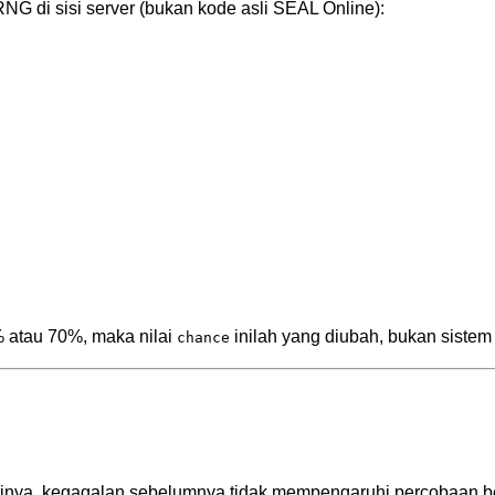
 RNG di sisi server (bukan kode asli SEAL Online):
 atau 70%, maka nilai
inilah yang diubah, bukan siste
chance
rtinya, kegagalan sebelumnya tidak mempengaruhi percobaan be