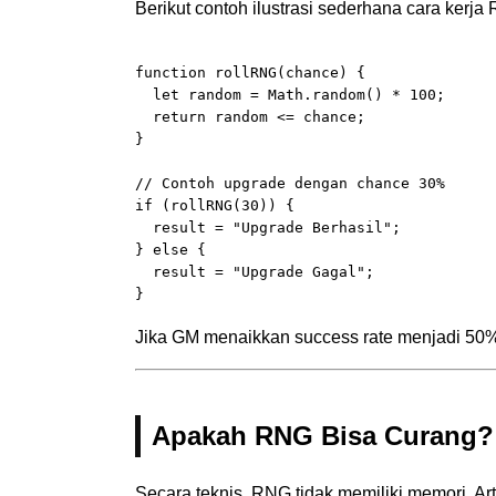
Berikut contoh ilustrasi sederhana cara kerja
function rollRNG(chance) {

  let random = Math.random() * 100;

  return random <= chance;

}

// Contoh upgrade dengan chance 30%

if (rollRNG(30)) {

  result = "Upgrade Berhasil";

} else {

  result = "Upgrade Gagal";

Jika GM menaikkan success rate menjadi 50%
Apakah RNG Bisa Curang?
Secara teknis, RNG tidak memiliki memori. A