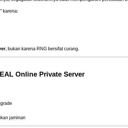
” karena:
ver
, bukan karena RNG bersifat curang.
AL Online Private Server
pgrade
kan jaminan