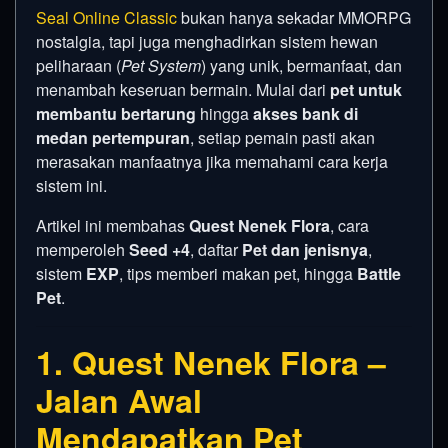
Seal Online Classic
bukan hanya sekadar MMORPG
nostalgia, tapi juga menghadirkan sistem hewan
peliharaan (
Pet System
) yang unik, bermanfaat, dan
menambah keseruan bermain. Mulai dari
pet untuk
membantu bertarung
hingga
akses bank di
medan pertempuran
, setiap pemain pasti akan
merasakan manfaatnya jika memahami cara kerja
sistem ini.
Artikel ini membahas
Quest Nenek Flora
, cara
memperoleh
Seed +4
, daftar
Pet dan jenisnya
,
sistem
EXP
, tips memberi makan pet, hingga
Battle
Pet
.
1. Quest Nenek Flora –
Jalan Awal
Mendapatkan Pet