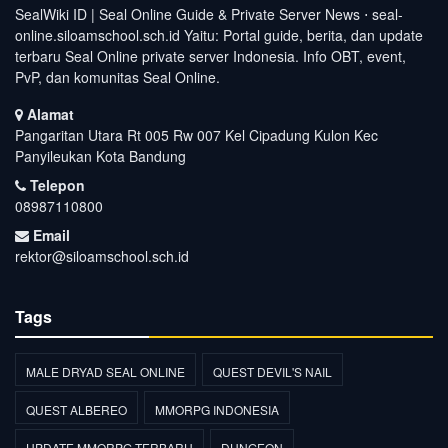
SealWiki ID | Seal Online Guide & Private Server News ⋅ seal-
online.siloamschool.sch.id Yaitu: Portal guide, berita, dan update
terbaru Seal Online private server Indonesia. Info OBT, event,
PvP, dan komunitas Seal Online.
Alamat
Pangaritan Utara Rt 005 Rw 007 Kel Cipadung Kulon Kec
Panyileukan Kota Bandung
Telepon
08987110800
Email
rektor@siloamschool.sch.id
Tags
MALE DRYAD SEAL ONLINE
QUEST DEVIL'S NAIL
QUEST ALBEREO
MMORPG INDONESIA
UPDATE MMORPG TERBARU
DUNGEON