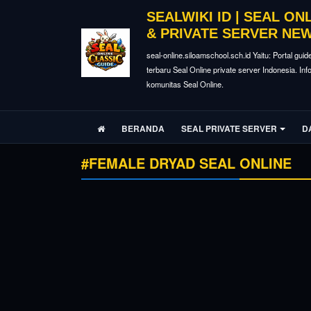
SEALWIKI ID | SEAL ON
& PRIVATE SERVER NE
seal-online.siloamschool.sch.id Yaitu: Portal guid
terbaru Seal Online private server Indonesia. In
komunitas Seal Online.
BERANDA
SEAL PRIVATE SERVER
D
#FEMALE DRYAD SEAL ONLINE