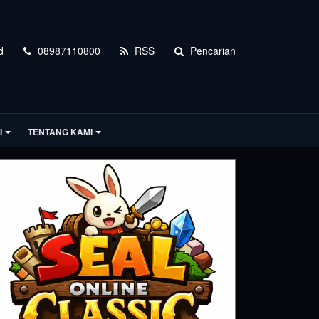
d
08987110800
RSS
Pencarian
I
TENTANG KAMI