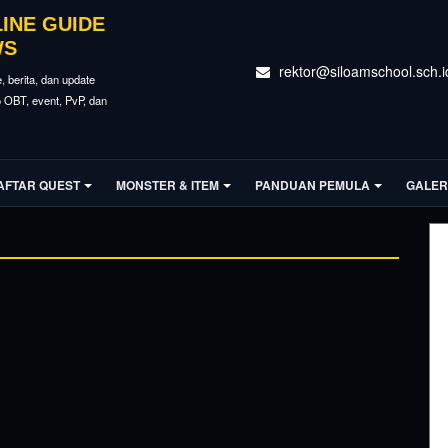
LINE GUIDE
WS
rektor@siloamschool.sch.i
e, berita, dan update
fo OBT, event, PvP, dan
AFTAR QUEST
MONSTER & ITEM
PANDUAN PEMULA
GALER