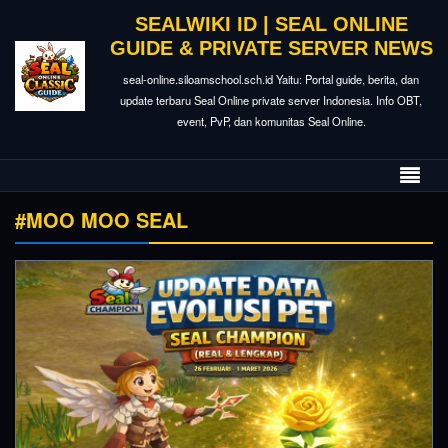
SEALWIKI ID | SEAL ONLINE
GUIDE & PRIVATE SERVER NEWS
seal-online.siloamschool.sch.id Yaitu: Portal guide, berita, dan
update terbaru Seal Online private server Indonesia. Info OBT,
event, PvP, dan komunitas Seal Online.
#MOO MOO SEAL