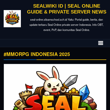
SEALWIKI ID | SEAL ONLINE
GUIDE & PRIVATE SERVER NEWS
seal-online.siloamschool.sch.id Yaitu: Portal guide, berita, dan
update terbaru Seal Online private server Indonesia. Info OBT,
event, PvP, dan komunitas Seal Online.
#MMORPG INDONESIA 2025