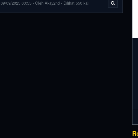
09/09/2025 00:55 - Oleh Akay2nd - Dilihat 550 kali
R