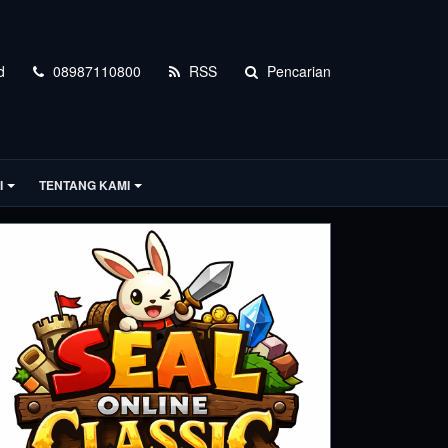
d
08987110800
RSS
Pencarian
I
TENTANG KAMI