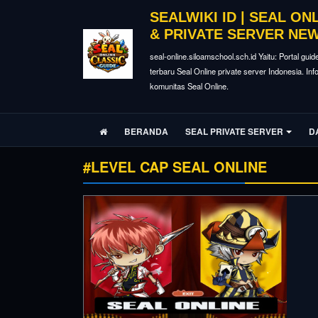
SEALWIKI ID | SEAL ON
& PRIVATE SERVER NE
seal-online.siloamschool.sch.id Yaitu: Portal guid
terbaru Seal Online private server Indonesia. In
komunitas Seal Online.
BERANDA
SEAL PRIVATE SERVER
D
#LEVEL CAP SEAL ONLINE