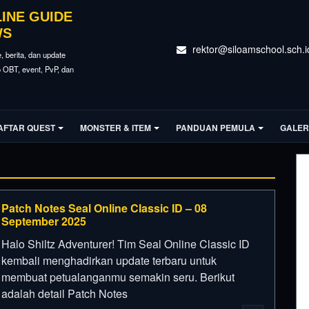
LINE GUIDE
WS
rektor@siloamschool.sch.i
e, berita, dan update
fo OBT, event, PvP, dan
AFTAR QUEST
MONSTER & ITEM
PANDUAN PEMULA
GALER
Patch Notes Seal Online Classic ID – 08
September 2025
Halo Shiltz Adventurer! Tim Seal Online Classic ID
kembali menghadirkan update terbaru untuk
membuat petualanganmu semakin seru. Berikut
adalah detail Patch Notes