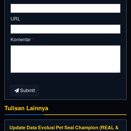
URL
Komentar
*
Submit
Tulisan Lainnya
Update Data Evolusi Pet Seal Champion (REAL &